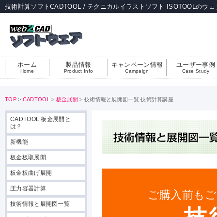
技術計算ソフトCADTOOL / テクニカルイラストソフト ISOTOOLのウ
ホーム
製品情報
キャンペーン情報
ユーザー事例
Home
Product Info
Campaign
Case Study
TOP
>
CADTOOL
>
板金展開
> 技術情報と展開図一覧 技術計算講座
CADTOOL 板金展開と
は？
新機能
板金板取展開
板金板曲げ展開
圧力容器計算
ご購入前もご
技術情報と展開図一覧