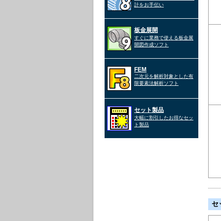
計をお手伝い
板金展開
すぐに業務で使える板金展
開図作成ソフト
FEM
二次元を解析対象とした有
限要素法解析ソフト
セット製品
大幅に割引したお得なセッ
ト製品
セ