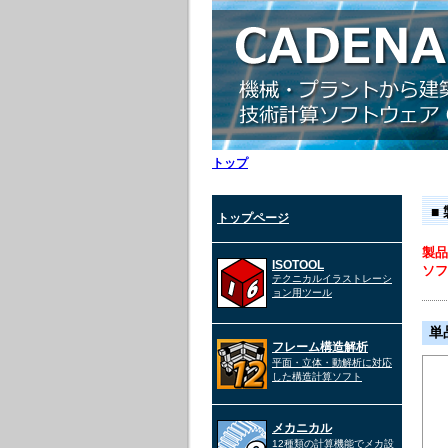
トップ
■
トップページ
製品
ISOTOOL
ソフ
テクニカルイラストレーシ
ョン用ツール
単
フレーム構造解析
平面・立体・動解析に対応
した構造計算ソフト
メカニカル
12種類の計算機能でメカ設