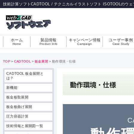
技術計算ソフトCADTOOL / テクニカルイラストソフト ISOTOOLのウ
ホーム
製品情報
キャンペーン情報
ユーザー事例
Home
Product Info
Campaign
Case Study
TOP
>
CADTOOL
>
板金展開
> 動作環境・仕様
CADTOOL 板金展開と
は？
新機能
板金板取展開
板金板曲げ展開
圧力容器計算
C
技術情報と展開図一覧