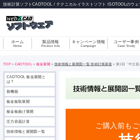
技術計算ソフトCADTOOL / テクニカルイラストソフト ISOTOOLのウ
ホーム
製品情報
キャンペーン情報
ユーザー事例
Home
Product Info
Campaign
Case Study
TOP
>
CADTOOL
>
板金展開
>
技術情報と展開図一覧 技術計算講座
> 第1回「中立
CADTOOL 板金展開と
は？
新機能
板金板取展開
板金板曲げ展開
圧力容器計算
ご購入前もご
技術情報と展開図一覧