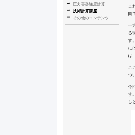
圧力容器強度計算
こ
技術計算講座
図
その他のコンテンツ
一
る
す
に
は
こ
つ
今
す
し