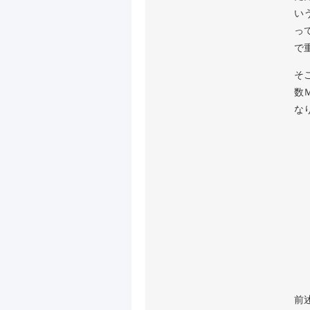
い
っ
で
そ
数
な
前