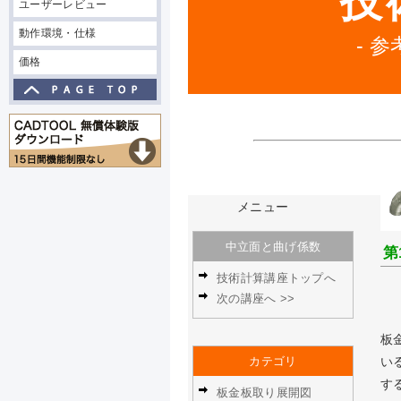
技
ユーザーレビュー
動作環境・仕様
- 
価格
メニュー
中立面と曲げ係数
第
技術計算講座トップへ
次の講座へ >>
板
カテゴリ
い
す
板金板取り展開図