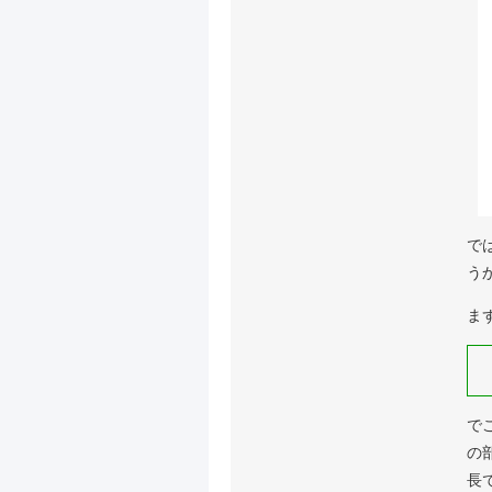
で
う
ま
で
の
長