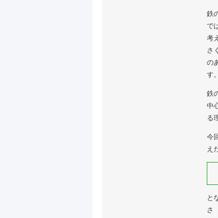
鉄
で
考
さ
の
す
鉄
中
る
今
え
と
さ