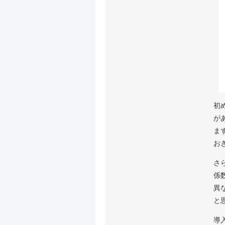
初
が
ま
お
さ
係
異
と
導