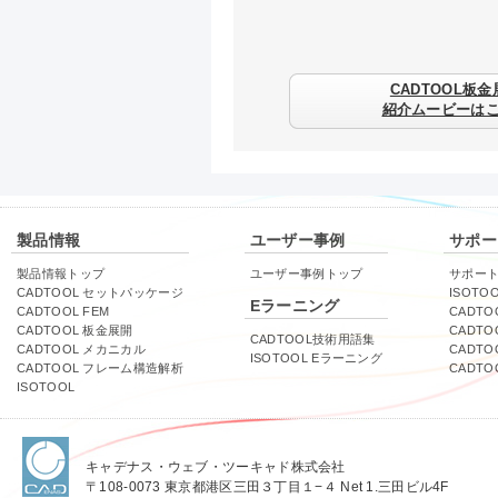
CADTOOL板金
紹介ムービーは
製品情報
ユーザー事例
サポー
製品情報トップ
ユーザー事例トップ
サポー
CADTOOL セットパッケージ
ISOTO
Eラーニング
CADTOOL FEM
CADTO
CADTOOL 板金展開
CADTO
CADTOOL技術用語集
CADTOOL メカニカル
CADT
ISOTOOL Eラーニング
CADTOOL フレーム構造解析
CADT
ISOTOOL
キャデナス・ウェブ・ツーキャド株式会社
〒108-0073 東京都港区三田３丁目１−４ Net 1.三田ビル4F