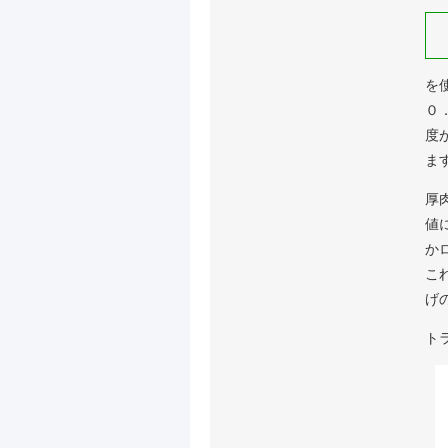
を
０
度
ま
厚
値
か
こ
げ
ト