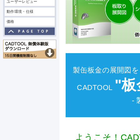
ユーザーレビュー
動作環境・仕様
価格
製缶板金の展開図を
"板
CADTOOL
-
ようこそ！CAD