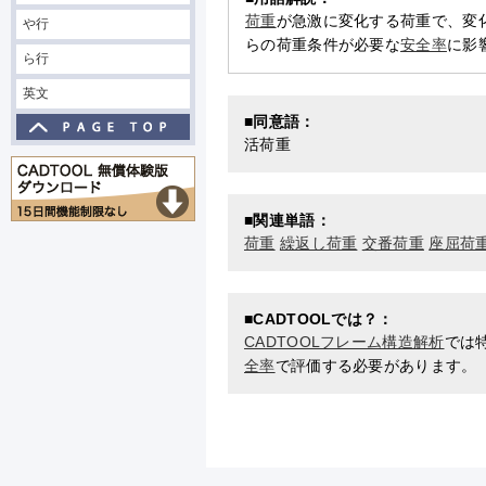
荷重
が急激に変化する荷重で、変
や行
らの荷重条件が必要な
安全率
に影
ら行
英文
■同意語：
活荷重
■関連単語：
荷重
繰返し荷重
交番荷重
座屈荷
■CADTOOLでは？：
CADTOOLフレーム構造解析
では
全率
で評価する必要があります。