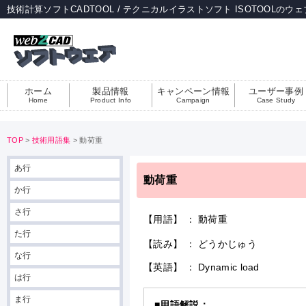
技術計算ソフトCADTOOL / テクニカルイラストソフト ISOTOOLのウ
ホーム
製品情報
キャンペーン情報
ユーザー事例
Home
Product Info
Campaign
Case Study
TOP
>
技術用語集
> 動荷重
あ行
動荷重
か行
さ行
【用語】 ： 動荷重
た行
【読み】 ： どうかじゅう
な行
【英語】 ： Dynamic load
は行
ま行
■用語解説：