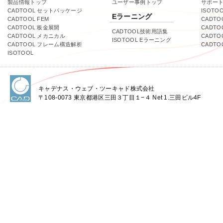
製品情報トップ
ユーザー事例トップ
サポー
CADTOOL セットパッケージ
ISOTO
Eラーニング
CADTOOL FEM
CADTO
CADTOOL 板金展開
CADTO
CADTOOL技術用語集
CADTOOL メカニカル
CADT
ISOTOOL Eラーニング
CADTOOL フレーム構造解析
CADT
ISOTOOL
キャデナス・ウェブ・ツーキャド株式会社
〒108-0073 東京都港区三田３丁目１−４ Net 1.三田ビル4F