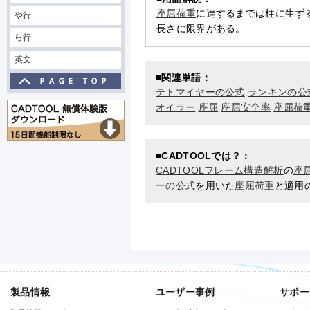
座屈荷重
に達するまでは柱に生ず
や行
長さに限界がある。
ら行
英文
■関連単語：
テトマイヤーの公式
ランキンの公
オイラー
座屈
座屈安全率
座屈荷
■CADTOOLでは？：
CADTOOLフレーム構造解析
の
座
ーの公式
を用いた
座屈荷重
と適用
製品情報
ユーザー事例
サポー