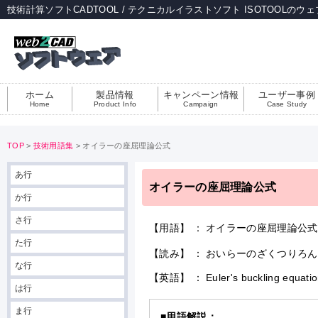
技術計算ソフトCADTOOL / テクニカルイラストソフト ISOTOOLのウ
ホーム
製品情報
キャンペーン情報
ユーザー事例
Home
Product Info
Campaign
Case Study
TOP
>
技術用語集
> オイラーの座屈理論公式
あ行
オイラーの座屈理論公式
か行
さ行
【用語】 ： オイラーの座屈理論公式
た行
【読み】 ： おいらーのざくつりろ
な行
【英語】 ： Euler's buckling equatio
は行
ま行
■用語解説：