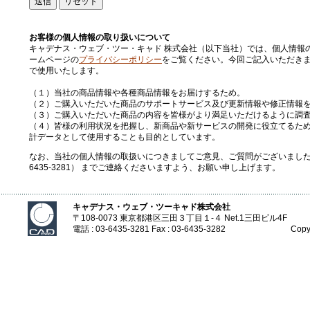
お客様の個人情報の取り扱いについて
キャデナス・ウェブ・ツー・キャド 株式会社（以下当社）では、個人情報
ームページの
プライバシーポリシー
をご覧ください。今回ご記入いただき
で使用いたします。
（１）当社の商品情報や各種商品情報をお届けするため。
（２）ご購入いただいた商品のサポートサービス及び更新情報や修正情報
（３）ご購入いただいた商品の内容を皆様がより満足いただけるように調
（４）皆様の利用状況を把握し、新商品や新サービスの開発に役立てるた
計データとして使用することも目的としています。
なお、当社の個人情報の取扱いにつきましてご意見、ご質問がございましたら、
6435-3281） までご連絡くださいますよう、お願い申し上げます。
キャデナス・ウェブ・ツーキャド株式会社
〒108-0073 東京都港区三田３丁目１-４ Net.1三田ビル4F
電話 : 03-6435-3281 Fax : 03-6435-3282
Copy