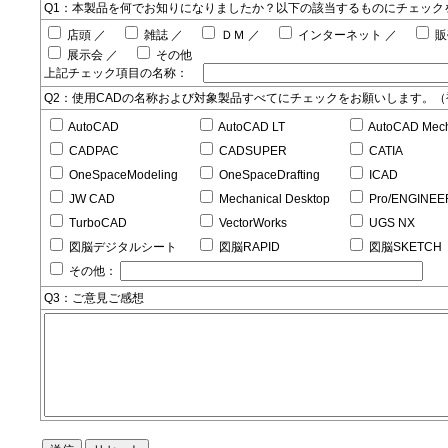
Q1：本製品を何でお知りになりましたか？以下の該当するものにチェック
店頭
／
雑誌
／
ＤＭ
／
インターネット
／
販
展示会
／
その他
上記チェック項目の名称：
Q2：使用CADの名称および対象製品すべてにチェックをお願いします。
AutoCAD
AutoCAD LT
AutoCAD Mech
CADPAC
CADSUPER
CATIA
OneSpaceModeling
OneSpaceDrafting
ICAD
JW CAD
Mechanical Desktop
Pro/ENGINEE
TurboCAD
VectorWorks
UGS NX
図脳デジタルシート
図脳RAPID
図脳SKETCH
その他：
Q3：ご意見ご感想