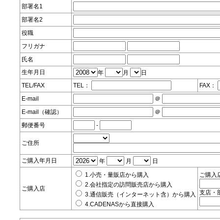
部署名1
部署名2
役職
フリガナ
氏名
生年月日
年
月
日
TEL/FAX
TEL：
FAX：
E-mail
＠
E-mail（確認）
＠
郵便番号
-
ご住所
ご購入年月日
年
月
日
1.小売・量販店から購入
ご購入
2.会社指定の訪問販売店から購入
ご購入店
支店・
3.通信販売（インターネット含）から購入
4.CADENASから直接購入